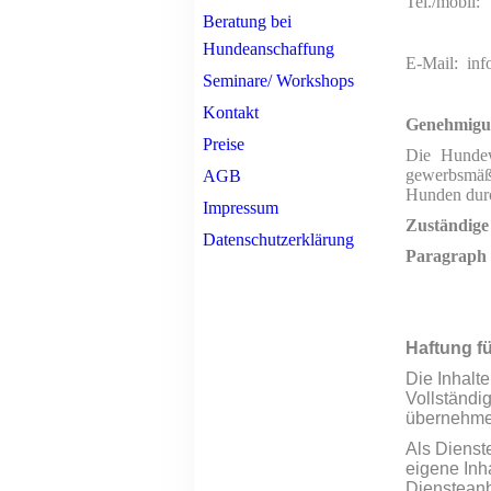
Tel./mobil:
Beratung bei
Hundeanschaffung
E-Mail: inf
Seminare/ Workshops
Kontakt
G
enehmigun
Preise
Die Hundew
gewerbsmäß
AGB
Hunden durc
Impressum
Zuständige
Datenschutzerklärung
Paragraph 1
Haftung fü
Die Inhalte
Vollständi
übernehme
Als Dienst
eigene Inh
Diensteanbi