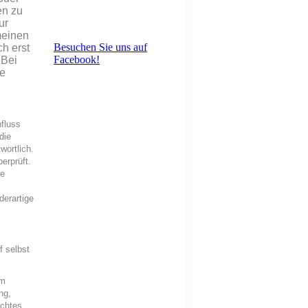
en zu
ur
meinen
Besuchen Sie uns auf
h erst
Facebook!
 Bei
se
nfluss
die
wortlich.
erprüft.
te
derartige
f selbst
em
ng,
echtes