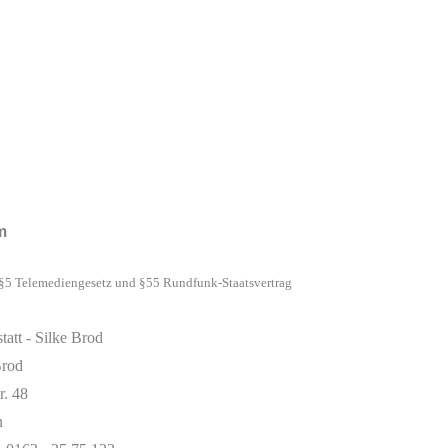
m
§5 Telemediengesetz und §55 Rundfunk-Staatsvertrag
att - Silke Brod
Brod
r. 48
n