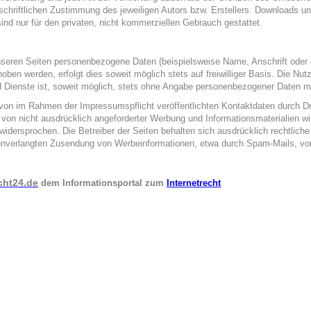
schriftlichen Zustimmung des jeweiligen Autors bzw. Erstellers. Downloads u
sind nur für den privaten, nicht kommerziellen Gebrauch gestattet.
nseren Seiten personenbezogene Daten (beispielsweise Name, Anschrift oder 
oben werden, erfolgt dies soweit möglich stets auf freiwilliger Basis. Die Nut
 Dienste ist, soweit möglich, stets ohne Angabe personenbezogener Daten m
von im Rahmen der Impressumspflicht veröffentlichten Kontaktdaten durch Dri
on nicht ausdrücklich angeforderter Werbung und Informationsmaterialien wir
widersprochen. Die Betreiber der Seiten behalten sich ausdrücklich rechtliche
 unverlangten Zusendung von Werbeinformationen, etwa durch Spam-Mails, vor
cht24.de
dem Informationsportal zum
Internetrecht