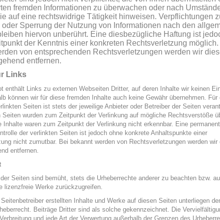
ten fremden Informationen zu überwachen oder nach Umständ
ie auf eine rechtswidrige Tätigkeit hinweisen. Verpflichtungen z
 oder Sperrung der Nutzung von Informationen nach den allge
leiben hiervon unberührt. Eine diesbezügliche Haftung ist jedoc
tpunkt der Kenntnis einer konkreten Rechtsverletzung möglich.
rden von entsprechenden Rechtsverletzungen werden wir die
gehend entfernen.
r Links
 enthält Links zu externen Webseiten Dritter, auf deren Inhalte wir keinen Ei
lb können wir für diese fremden Inhalte auch keine Gewähr übernehmen. Für 
rlinkten Seiten ist stets der jeweilige Anbieter oder Betreiber der Seiten verant
n Seiten wurden zum Zeitpunkt der Verlinkung auf mögliche Rechtsverstöße üb
 Inhalte waren zum Zeitpunkt der Verlinkung nicht erkennbar. Eine permanen
ontrolle der verlinkten Seiten ist jedoch ohne konkrete Anhaltspunkte einer
zung nicht zumutbar. Bei bekannt werden von Rechtsverletzungen werden wir 
nd entfernen.
t
 der Seiten sind bemüht, stets die Urheberrechte anderer zu beachten bzw. au
ie lizenzfreie Werke zurückzugreifen.
 Seitenbetreiber erstellten Inhalte und Werke auf diesen Seiten unterliegen d
eberrecht. Beiträge Dritter sind als solche gekennzeichnet. Die Vervielfältigu
 Verbreitung und jede Art der Verwertung außerhalb der Grenzen des Urheberr