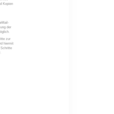
nd Kopien
eMail-
zung der
öglich.
tte zur
d hiermit
 Schritte
.