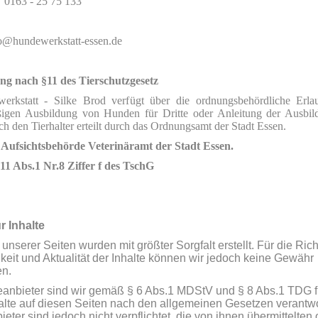
 0163 - 25 75 133
o@hundewerkstatt-essen.de
g nach §11 des Tierschutzgesetz
erkstatt - Silke Brod verfügt über die ordnungsbehördliche Erla
igen Ausbildung von Hunden für Dritte oder Anleitung der Ausbi
h den Tierhalter
erteilt durch das Ordnungsamt der Stadt Essen.
 Aufsichtsbehörde Veterinäramt der Stadt Essen.
1 Abs.1 Nr.8 Ziffer f des TschG
r Inhalte
 unserer Seiten wurden mit größter Sorgfalt erstellt. Für die Richt
gkeit und Aktualität der Inhalte können wir jedoch keine Gewähr
n.
eanbieter sind wir gemäß § 6 Abs.1 MDStV und § 8 Abs.1 TDG f
alte auf diesen Seiten nach den allgemeinen Gesetzen verantwo
eter sind jedoch nicht verpflichtet, die von ihnen übermittelten