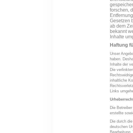
gespeicher
forschen, d
Entfernung
Gesetzen b
ab dem Zei
bekannt we
Inhalte um
Haftung fü
Unser Angebot
haben. Desha
Inhalte der ve
Die verlinkte
Rechtswidrige
inhaltliche K
Rechtsverlet
Links umgehe
Urheberrech
Die Betreiber
erstellte sow
Die durch die
deutschen Urh
Bearbeitung,