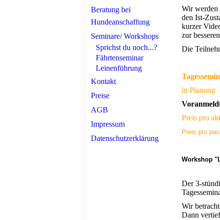
Wir werden 
Beratung bei
den Ist-Zust
Hundeanschaffung
kurzer Vide
zur bessere
Seminare/ Workshops
Sprichst du noch...?
Die Teilneh
Fährtenseminar
Leinenführung
Tagessemin
Kontakt
in Planung
Preise
Voranmeldu
AGB
Preis pro
Impressum
Preis pro pa
Datenschutzerklärung
Workshop "
Der 3-stündi
Tagessemina
Wir betrach
Dann vertie