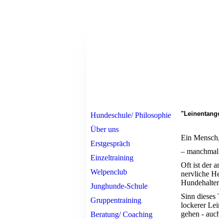
"Leinentang
Hundeschule/ Philosophie
Über uns
Ein Mensch,
Erstgespräch
– manchmal 
Einzeltraining
Oft ist der 
Welpenclub
nervliche H
Hundehalter
Junghunde-Schule
Sinn dieses 
Gruppentraining
lockerer Le
gehen - auc
Beratung/ Coaching