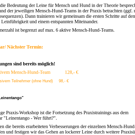
die Bedeutung der Leine für Mensch und Hund in der Theorie bespre
and der jeweiligen Mensch-Hund-Teams in der Praxis betrachten (ggf. 
osequenzen). Dann trainieren wir gemeinsam die ersten Schritte auf d
n Leinführigkeit und einem entspannten Miteinander.
merzahl ist begrenzt auf max. 6 aktive Mensch-Hund-Teams.
ar/ Nächster Termin:
ngen sind bereits möglich!
 aktivem Mensch-Hund-Team 128,- €
ssivem Teilnehmer (ohne Hund) 98,- €
Leinentango"
ge Praxis-Workshop ist die Fortsetzung des Praxistrainings aus dem
r "Leinentango - Wer führt?".
ten die bereits erarbeiteten Verbesserungen der einzelnen Mensch-Hun
fen und festigen wir das Gehen an lockerer Leine durch weitere Praxis